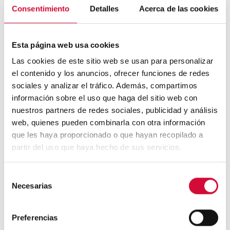
éxito. Pero más todavía es la prevención, que es
Consentimiento
Detalles
Acerca de las cookies
importante llevar a cabo a través de la formación
específica para profesionales que se mueven en el
ámbito rural.
Esta página web usa cookies
Las cookies de este sitio web se usan para personalizar
Esto es especialmente importante en agricultores y
el contenido y los anuncios, ofrecer funciones de redes
ganaderos, que en ocasiones, debido a quemas mal
sociales y analizar el tráfico. Además, compartimos
controladas, pueden cometer
negligencias que den
información sobre el uso que haga del sitio web con
lugar a incendios forestales
.
nuestros partners de redes sociales, publicidad y análisis
web, quienes pueden combinarla con otra información
que les haya proporcionado o que hayan recopilado a
En este sentido, la formación específica en prevención
partir del uso que haya hecho de sus servicios.
de incendios ha sido clave para que muchas empresas
en el sector agrícola puedan aplicar medidas de
protección. Por ejemplo, creando franjas de
Selección
seguridad, aplicando unos
procedimientos para la
Necesarias
de
quema controlada
y respondiendo con rapidez ante
consentimiento
pequeños incendios, muchas empresas en el sector
Preferencias
agrícola han podido evitar males mayores debido a