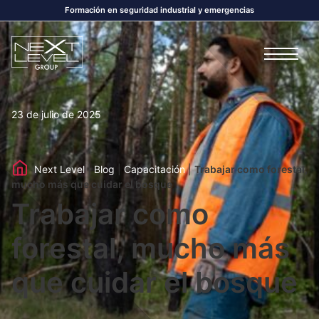
Formación en seguridad industrial y emergencias
Navegación principal
23 de julio de 2025
Next Level
|
Blog
|
Capacitación
|
Trabajar como forestal,
mucho más que cuidar el bosque
Trabajar como
forestal, mucho más
que cuidar el bosque